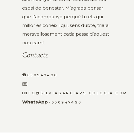
espai de benestar. M’agrada pensar
que t’acompanyo perquè tu ets qui
millor es coneix i qui, sens dubte, triarà
meravellosament cada passa d’aquest
nou camí.
Contacte
☎️
650947490
✉️
INFO@SILVIAGARCIAPSICOLOGIA.COM
WhatsApp ·
650947490